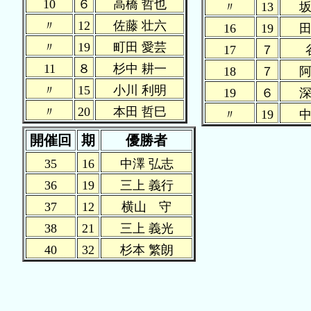
10
６
高橋 哲也
〃
13
坂
〃
12
佐藤 壮六
16
19
田
〃
19
町田 愛芸
17
７
11
８
杉中 耕一
18
７
阿
〃
15
小川 利明
19
６
深
〃
20
本田 哲巳
〃
19
中
開催回
期
優勝者
35
16
中澤 弘志
36
19
三上 義行
37
12
横山 守
38
21
三上 義光
40
32
杉本 繁朗