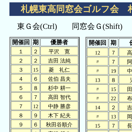
札幌東高同窓会ゴルフ会 
東Ｇ会(Ctrl)
同窓会Ｇ(Shift)
開催回
期
優勝者
開催回
期
１
２
平沢 寛
12
７
高
２
２
吉田 法純
〃
７
阿
３
15
菱 礼仁
〃
19
中
４
６
佐伯 昌夫
13
８
５
８
杉中 耕一
〃
15
田
６
７
高田 智代
〃
22
布
７
12
中静 勝彦
14
２
吉
８
９
木下 紀夫
〃
13
岡
９
６
秋田谷順介
15
７
長